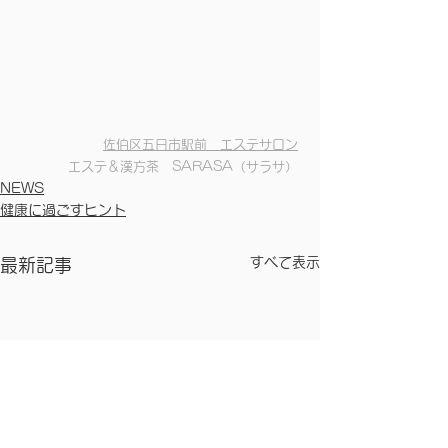
佐伯区五日市駅前　エステサロン
エステ＆漢方茶　SARASA（サラサ）
NEWS
健康に過ごすヒント
すべて表示
最新記事