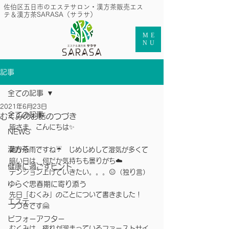
​佐伯区五日市のエステサロン・漢方茶販売エス
テ＆漢方茶SARASA（サラサ）
ME
NU
記事
全ての記事
2021年6月23日
全ての記事
むくみのお話のつづき
皆さま、こんにちは✨
NEWS
漢方茶
朝から雨ですね☔️　じめじめして湿気が多くて
暗い日は、何だか気持ちも曇りがち☁️　
健康に過ごすヒント
テンション上げていきたい。。。😑（独り言）
ゆらぐ思春期に寄り添う
先日「むくみ」のことについて書きました！
エステ
つづきです🤗
ビフォーアフター
むくみは、疲れが溜まっているファーストサイ