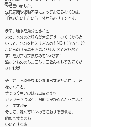
痩身
ンと言いました。
生理周期や運動不足によっておこるむくみは、
プライベート
「休みたい」という、体からのサインです。
まず、睡眠を充分とること。
また、水分のとり方が大切です。むくむからと
いって、水分を控えすぎるのもNG！だけど、冷
たいもの（常温も体温より低いので冷飲水で
す）をガブガブ飲むのもNGです！
温かいもののちょこちょこ飲みをしてみてくだ
さいね😇
そして、不必要な水分を排出するためには、汗
をかくこと。
手っ取り早いのはお風呂です✨
シャワーではなく、湯船に浸かることをオスス
メします🛁❤️
そして、軽くでいいので運動する習慣を。
階段を使うのも
いいですね👍　