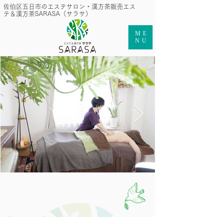
​佐伯区五日市のエステサロン・漢方茶販売エス
テ＆漢方茶SARASA（サラサ）
ME
NU