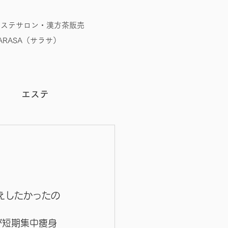
エステサロン・漢方茶販売
RASA（サラサ）
う
エステ
えしたかったの
が短期集中痩身