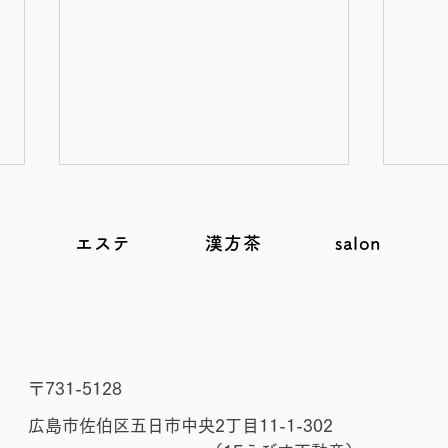
e
エステ
漢方茶
salon
第6話 お腹が弱い子、な〜
第5
​〒731-5128
ぜ？な〜ぜ？【脾を弱らせる
て大
広島市佐伯区五日市中央2丁目11-1-302
食習慣と思考の関係】｜ゆら
｜ゆ