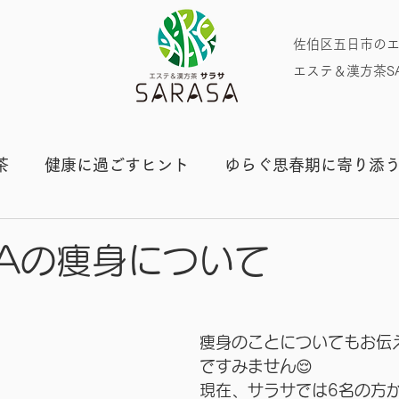
​佐伯区五日市の
エステ＆漢方茶SA
茶
健康に過ごすヒント
ゆらぐ思春期に寄り添
プライベート
SAの痩身について
痩身のことについてもお伝
ですみません😌
現在、サラサでは6名の方