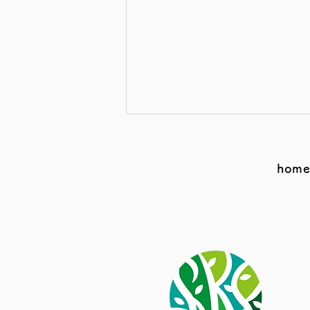
hom
第7話 【脾が弱るとなぜお
腹が弱くなる？】｜ゆらぐ思
春期に寄り添う