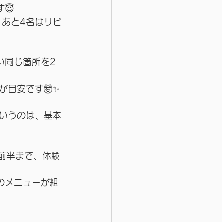
😇
、あと4名はリピ
い同じ箇所を2
が目安です🤯✨
いうのは、基本
前半まで、体験
のメニューが組