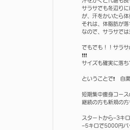
汗をかくと代謝も良
サラサでも冬辺りに
が、汗をかいたら体
それは、体脂肪が落
なので、サラサでは
でもでも！！サラサ
❗️❗️❗️　
サイズも確実に落ち
ということで❗️　自
短期集中痩身コース
継続の方も新規の方
スタートから−3キロで
−5キロで5000円