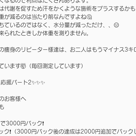
くなるので利点はたくさんあります。
は代謝を促すため汗をかくような施術をプラスするかも
重が減るのは当たり前なんですよね🤔
ちているのではなく、水分量が減っただけ、、😑
来られたときしか体重を測りません。
の痩身のリピーター様達は、お二人はもうマイナス3キ
ています🤯（毎回測定しています）
粛応援パート2✨✨✨
のお客様へ
も
3000円バック❗️
バック❗️（3000円バック後の達成は2000円追加でバック