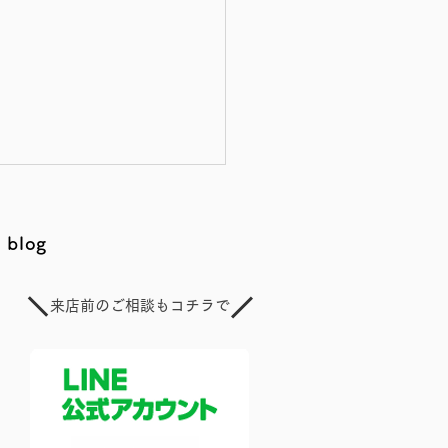
blog
来店前のご相談もコチラで
話 思春期の女の子にとっ
切な「タンパク質」の話
らぐ思春期に寄り添う