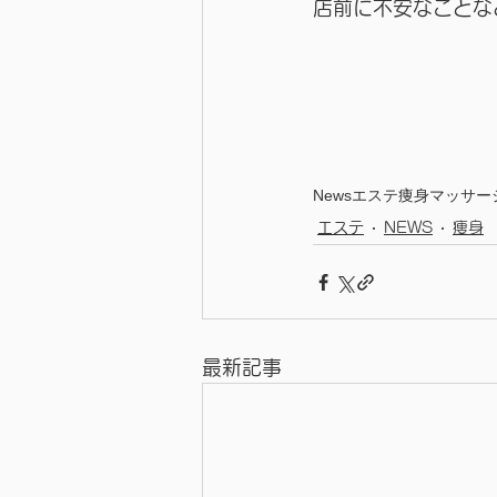
店前に不安なことな
News
エステ
痩身
マッサー
エステ
NEWS
痩身
最新記事