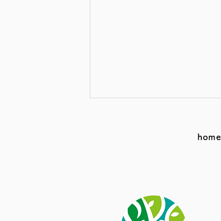
hom
第7話 【脾が弱るとなぜお
腹が弱くなる？】｜ゆらぐ思