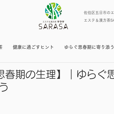
​佐伯区五日市の
エステ＆漢方茶SA
茶
健康に過ごすヒント
ゆらぐ思春期に寄り添
プライベート
思春期の生理】｜ゆらぐ
う