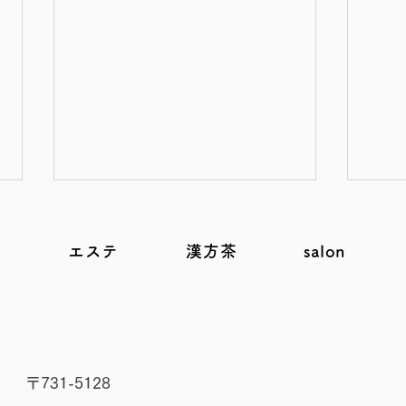
e
エステ
漢方茶
salon
第6話 お腹が弱い子、な〜
第5
​〒731-5128
ぜ？な〜ぜ？【脾を弱らせる
て大