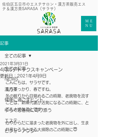
​佐伯区五日市のエステサロン・漢方茶販売エス
テ＆漢方茶SARASA（サラサ）
ME
NU
記事
全ての記事
2021年3月31日
全ての記事
4月のデトックスキャンペーン
更新日：
2021年4月9日
NEWS
こんにちは。サラサです。
漢方茶
もうすっかり、春ですね。
冬の眠りから目覚めるこの時期、老廃物を流す
健康に過ごすヒント
ことは、新陳代謝が活発になるこの時期に、と
ても大切なことです✨
ゆらぐ思春期に寄り添う
エステ
心やからだに溜まった老廃物を外に出し、生ま
れ変わろうとする大掃除のこの時期に😇
ビフォーアフター