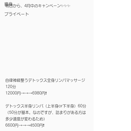
痩身
明日から、4月中のキャンペーン✨✨✨
プライベート
自律神経整うデトックス全身リンパマッサージ
120分
12000円→→→6980円❗️　
デトックス半身リンパ（上半身or下半身）60分
（50分が基本。なのですが、詰まりがある方は
多少速度が変わるため）　
6600円→→→4500円❗️