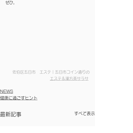
ぜひ。
佐伯区五日市　エステ｜五日市コイン通りの
エステ＆漢方茶サラサ
NEWS
健康に過ごすヒント
すべて表示
最新記事