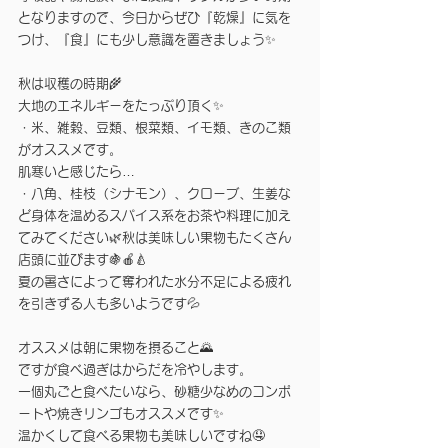
となりますので、今日からぜひ『乾燥』に気を
つけ、『食』にも少し意識を置きましょう✨
秋は収穫の時期🌾　
大地のエネルギーをたっぷり頂く✨
・米、雑穀、豆類、根菜類、イモ類、きのこ類
がオススメです。
肌寒いと感じたら…
・八角、桂枝（シナモン）、クローブ、生姜な
ど身体を温めるスパイス系をお茶や料理に加え
てみてください🌿秋は美味しい果物もたくさん
店頭に並びます🍇🍎🍐　
夏の暑さによって奪われた水分不足による疲れ
を引きずる人も多いようです💦
オススメは朝に果物を摂ること🌄　
ですが食べ過ぎはからだを冷やします。
一個丸ごと食べたいなら、砂糖少なめのコンポ
ートや焼きリンゴもオススメです✨
温かくして食べる果物も美味しいですね🤤