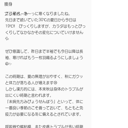
痩身
ここ最近、急〜っに寒くなりましたね。
プライベート
先日まで続いていた30℃の夏日から今日は
19℃‼️　びっくりしますが、カラダはもっとびっ
くりしてなかなかその変化についていけません
💦
ぜひ意識して、昨日まで半袖でも今日以降は長
袖、寒ければもう一枚羽織るようにしましょう
🧥✨
この時期は、夏の無理が出やすく、秋にガクッ
と体力が落ちる人が増えます😢
しかし漢方的には、本来秋は身体のトラブルが
出にくい時期と言われます。
『未病先方みびょうせんぽう』といって、体に
一番良い季節のこそ養っておいて、もともと免
疫力が必要になる冬に備えるとされています。
呼吸器や腸粘膜、また皮膚トラブルが多い時期