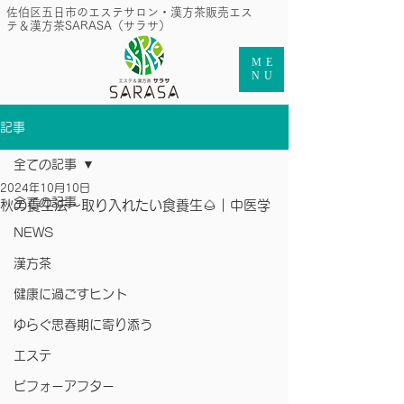
​佐伯区五日市のエステサロン・漢方茶販売エス
テ＆漢方茶SARASA（サラサ）
ME
NU
記事
全ての記事
2024年10月10日
全ての記事
秋の養生法〜取り入れたい食養生🌰｜中医学
NEWS
漢方茶
健康に過ごすヒント
ゆらぐ思春期に寄り添う
エステ
ビフォーアフター