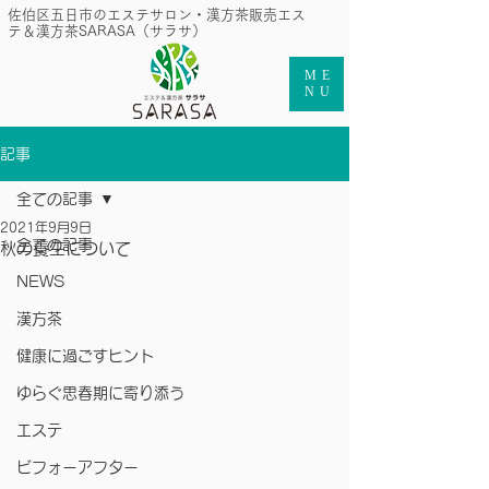
​佐伯区五日市のエステサロン・漢方茶販売エス
テ＆漢方茶SARASA（サラサ）
ME
NU
記事
全ての記事
2021年9月9日
全ての記事
秋の養生について
NEWS
漢方茶
健康に過ごすヒント
ゆらぐ思春期に寄り添う
エステ
ビフォーアフター