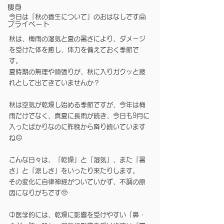
痩身
今日は「秋の養生について」のおはなしです🤗
プライベート
秋は、梅雨の湿気と夏の暑さにより、ダメージ
を受けた体を癒し、体力を備えておく季節で
す。
夏時期の無理や頑張りが、秋に入りガクッと疲
れとして出てきていませんか？
秋は空気が乾燥し始める季節ですが、今年は梅
雨だけでなく、真夏に長雨が続き、今日も9月に
入ったばかりなのに昨晩から降り続いています
ね😑
こんな日々は、「乾燥」と「湿気」、また「暑
さ」と「涼しさ」をいったり来たりします。
その変化に自律神経がついていかず、不調の原
因になりがちです🥺
中医学的には、乾燥に影響を受けやすい「鼻・