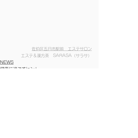
佐伯区五日市駅前　エステサロン
エステ＆漢方茶　SARASA（サラサ）
NEWS
健康に過ごすヒント
すべて表示
最新記事