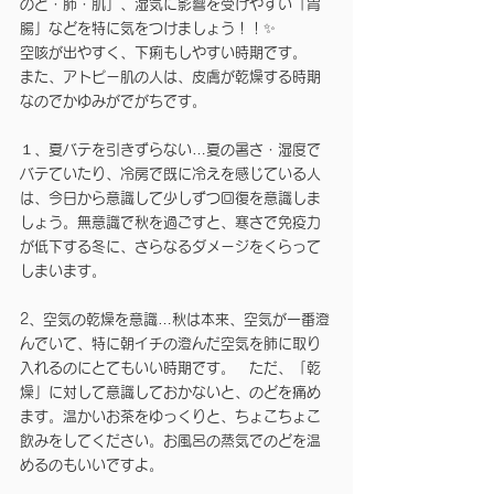
のど・肺・肌」、湿気に影響を受けやすい「胃
腸」などを特に気をつけましょう！！✨
空咳が出やすく、下痢もしやすい時期です。
また、アトピー肌の人は、皮膚が乾燥する時期
なのでかゆみがでがちです。
１、夏バテを引きずらない…夏の暑さ・湿度で
バテていたり、冷房で既に冷えを感じている人
は、今日から意識して少しずつ回復を意識しま
しょう。無意識で秋を過ごすと、寒さで免疫力
が低下する冬に、さらなるダメージをくらって
しまいます。
2、空気の乾燥を意識…秋は本来、空気が一番澄
んでいて、特に朝イチの澄んだ空気を肺に取り
入れるのにとてもいい時期です。　ただ、「乾
燥」に対して意識しておかないと、のどを痛め
ます。温かいお茶をゆっくりと、ちょこちょこ
飲みをしてください。お風呂の蒸気でのどを温
めるのもいいですよ。