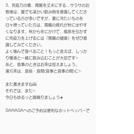
3、免疫力の要、胃腸を丈夫にする…サラサのお
客様は、夏でも温かい飲み物を意識してくださ
っている方が多いですが、夏に冷たいものを
日々摂っていた方は、胃腸の疲れが秋に出やす
くなります。秋から冬にかけて、風邪を引かず
に免疫力を上げるには「胃腸の健康」をぜひ意
識してみてください。　
よく噛んで食べること！もっと言えば、しっか
り唾液と一緒に飲み込むことが大切です✨
あと、食事のときはお茶は控えましょう。
漢方茶は、食前・食間(食事と食事の間)に✨
また書きますね🤗　
それでは、また✨
今日もゆるっと顔晴りましょう☀️
SARASAへのご予約は便利なホットペッパーで