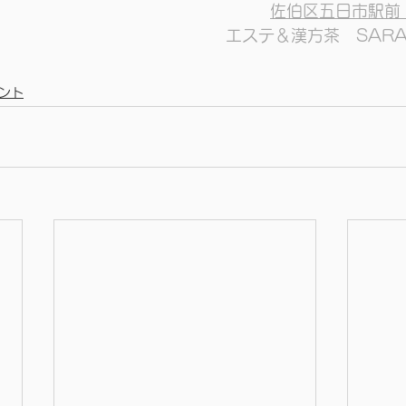
佐伯区五日市駅前
エステ＆漢方茶　SAR
ント