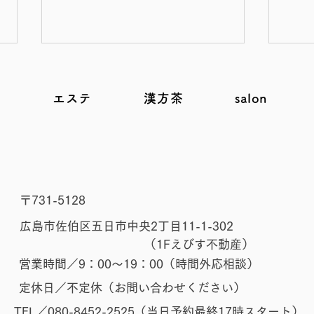
e
エステ
漢方茶
salon
第6話 お腹が弱い子、な〜
第5
​〒731-5128
ぜ？な〜ぜ？【脾を弱らせる
て大
広島市佐伯区五日市中央2丁目11-1-302
食習慣と思考の関係】｜ゆら
｜ゆ
（1Fえびす不動産）
ぐ思春期に寄り添う
営業時間／9：00～19：00（時間外応相談）
​定休日／不定休（お問い合わせください）
TEL／080-8452-2525（当日予約最終17時スタート）