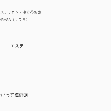
エステサロン・漢方茶販売
RASA（サラサ）
う
エステ
といって梅雨明