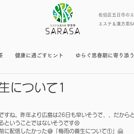
​佐伯区五日市の
エステ＆漢方茶SA
茶
健康に過ごすヒント
ゆらぐ思春期に寄り添
プライベート
生について1
ですね。昨年より広島は26日も早いそうで、、だから
るということではないそうです😣
前に配信したかった😅「梅雨の養生について①」🤗