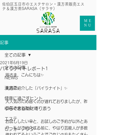
​佐伯区五日市のエステサロン・漢方茶販売エス
テ＆漢方茶SARASA（サラサ）
ME
NU
記事
全ての記事
2021年6月19日
全ての記事
パイラナイトレポート1
皆さま、こんにちは✨
NEWS
漢方茶
先週ご紹介した「パイラナイト」✨
健康に過ごすヒント
大人気のため届くのが遅れておりましたが、昨
日届きました👍✨❗️
ゆらぐ思春期に寄り添う
エステ
お試ししたい🤩と、お試しのご予約が以外とあ
り、私がご紹介する前に、やはり芸能人が多数
ビフォーアフター
使われてるということでご存じの方もたくさん