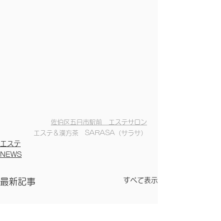
佐伯区五日市駅前　エステサロン
エステ＆漢方茶　SARASA（サラサ）
エステ
NEWS
すべて表示
最新記事