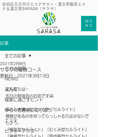
​佐伯区五日市のエステサロン・漢方茶販売エス
テ＆漢方茶SARASA（サラサ）
ME
NU
記事
全ての記事
2021年2月8日
全ての記事
サラサの痩身コース
更新日：
2021年3月13日
NEWS
漢方茶
こんにちは✨
先日の勉強会のお話です🤗
健康に過ごすヒント
皆さん大嫌いなにっくき『セルライト』
ゆらぐ思春期に寄り添う
種類があるのを知ってらっしゃる方は少ないで
エステ
しょう。
『脂肪型セルライト』『むくみ型セルライト』
ビフォーアフター
『繊維型セルライト』『筋肉質型セルライト』