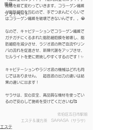
痩身
段階を経て変わっていきます。コラーゲン繊維
が脂肪細胞を包むので、手でつまんだくらいで
プライベート
はコラーゲン繊維を破壊できないんです。。😭
なので、キャビテーションでコラーゲン繊維で
ガチガチにくるまれた脂肪細胞膜を破壊し、脂
肪細胞を減少させ、ラジオ波の熱で血流やリン
パの流れを促進させ、新陳代謝をアップさせ、
セルライトを更に燃焼しやすくするのです！✨
キャビテーションやラジオ波の機械はどれも同
じではありません。　超音波の出力の違いは結
果の違いに出ます！
サラサは、安心安全、高品質な機材を使ってい
るので安心して施術を受けてくださいね🥰
佐伯区五日市駅前
エステ＆漢方茶　SARASA（サラサ）
エステ