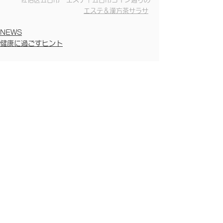
エステ＆漢方茶サラサ
NEWS
健康に過ごすヒント
すべて表示
最新記事