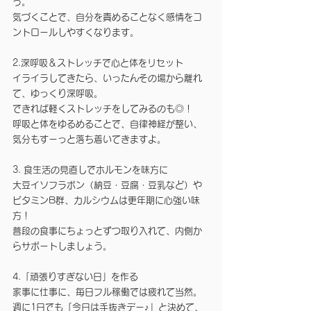
う。
気づくことで、自分を責めることなく感情をコ
ントロールしやすくなります。
2.深呼吸＆ストレッチで心と体をリセット
イライラしてきたら、いったんその場から離れ
て、ゆっくり深呼吸。
できれば軽くストレッチをしてみるのも◎！
呼吸と体をゆるめることで、自律神経が整い、
気分もすーっと落ち着いてきますよ。
3. 食生活の見直しでホルモンを味方に
大豆イソフラボン（納豆・豆腐・豆乳など）や
ビタミンB群、カルシウムは更年期に心強い味
方！
普段の食事にちょっとずつ取り入れて、内側か
らサポートしましょう。
4.「頑張りすぎない日」を作る
家事に仕事に、毎日フル稼働では疲れて当然。
週に1日でも「今日は手抜きデー♪」と決めて、