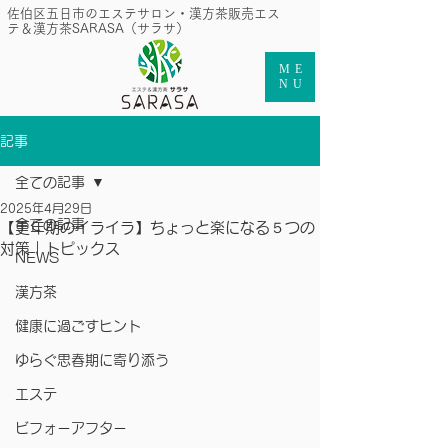
​佐伯区五日市のエステサロン・漢方茶販売エス
テ＆漢方茶SARASA（サラサ）
ME
NU
記事
全ての記事
2025年4月29日
全ての記事
【更年期のイライラ】ちょっと楽になる５つの
対策｜トピックス
NEWS
漢方茶
健康に過ごすヒント
ゆらぐ思春期に寄り添う
エステ
ビフォーアフター