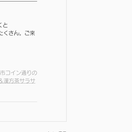
くと
たくさん。ご来
市コイン通りの
＆漢方茶サラサ