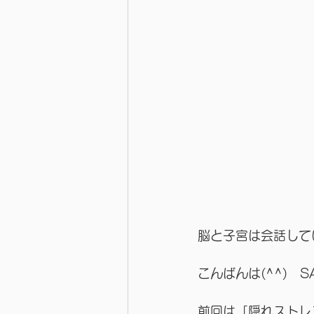
脳と子宮は会話して
こんばんは(^^)　
前回は「隠れストレ