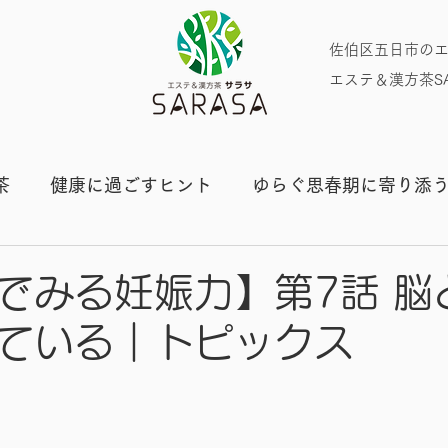
​佐伯区五日市の
エステ＆漢方茶SA
茶
健康に過ごすヒント
ゆらぐ思春期に寄り添
プライベート
でみる妊娠力】第7話 脳
ている｜トピックス