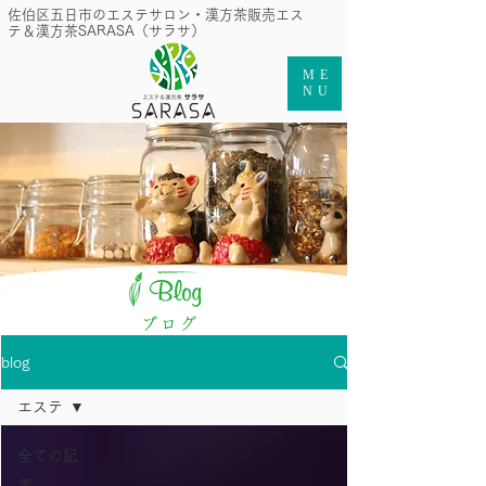
​佐伯区五日市のエステサロン・漢方茶販売エス
テ＆漢方茶SARASA（サラサ）
ME
NU
ブログ
blog
エステ
全ての記