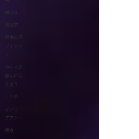
事
NEWS
漢方茶
健康に過
ごすヒン
ト
ゆらぐ思
春期に寄
り添う
エステ
ビフォー
アフター
痩身