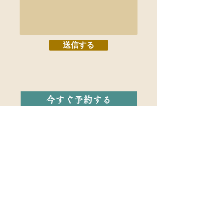
送信する
今すぐ予約する
​〒731-5128
広島市佐伯区五日市中央2丁目11-1-302
（1Fえびす不動産）