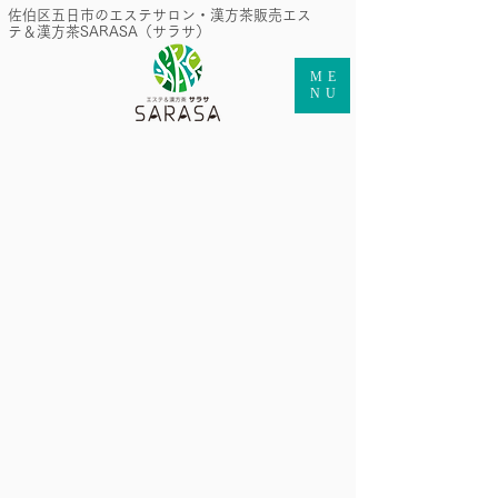
​佐伯区五日市のエステサロン・漢方茶販売エス
テ＆漢方茶SARASA（サラサ）
ME
NU